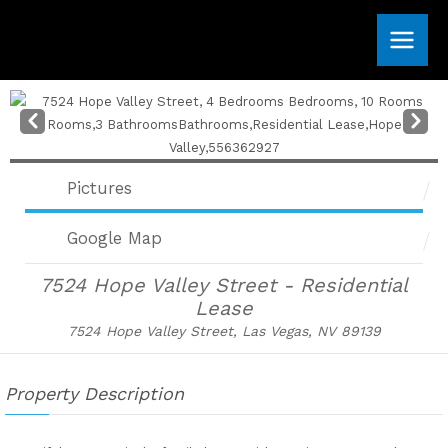
Skip
to
content
Pre
Nex
v
t
Pictures
Google Map
7524 Hope Valley Street - Residential
Lease
7524 Hope Valley Street, Las Vegas, NV 89139
Property Description