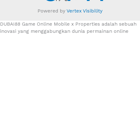
Powered by
Vertex Visibility
DUBAI88 Game Online Mobile x Properties adalah sebuah
inovasi yang menggabungkan dunia permainan online
dengan investasi properti. Dalam era digital saat ini,
banyak orang mencari cara baru untuk bersenang-
senang sambil juga mendapatkan keuntungan. DUBAI88
hadir sebagai solusi yang menarik bagi mereka yang ingin
merasakan keseruan bermain game sekaligus menjelajahi
peluang investasi di sektor properti.
Salah satu keunggulan DUBAI88 adalah kemudahan akses
melalui perangkat mobile. Dengan aplikasi yang user-
friendly, pemain dapat menikmati berbagai jenis
permainan kapan saja dan di mana saja. Ini memberikan
fleksibilitas yang sangat dibutuhkan oleh para pemain
yang memiliki mobilitas tinggi. Selain itu, DUBAI88 juga
menawarkan berbagai pilihan permainan yang menarik,