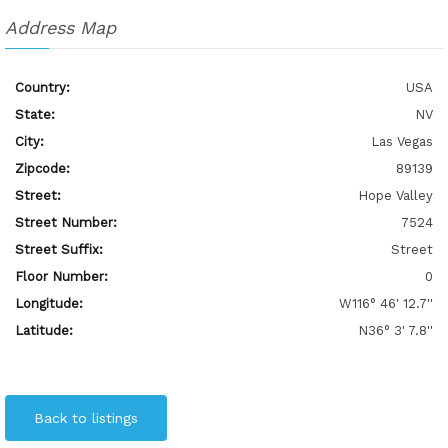
Address Map
Country:
USA
State:
NV
City:
Las Vegas
Zipcode:
89139
Street:
Hope Valley
Street Number:
7524
Street Suffix:
Street
Floor Number:
0
Longitude:
W116° 46' 12.7''
Latitude:
N36° 3' 7.8''
Back to listings