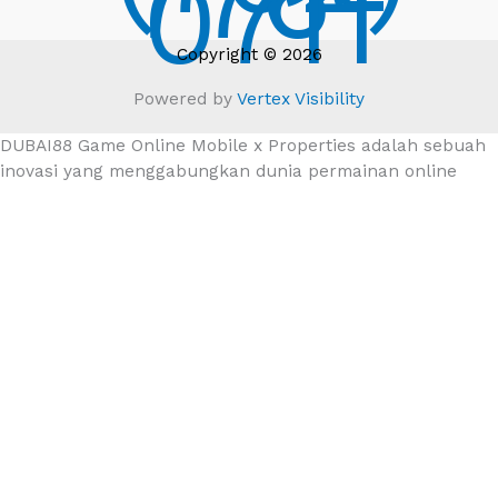
0711
Copyright © 2026
Powered by
Vertex Visibility
DUBAI88 Game Online Mobile x Properties adalah sebuah
inovasi yang menggabungkan dunia permainan online
dengan investasi properti. Dalam era digital saat ini,
banyak orang mencari cara baru untuk bersenang-
senang sambil juga mendapatkan keuntungan. DUBAI88
hadir sebagai solusi yang menarik bagi mereka yang ingin
merasakan keseruan bermain game sekaligus menjelajahi
peluang investasi di sektor properti.
Salah satu keunggulan DUBAI88 adalah kemudahan akses
melalui perangkat mobile. Dengan aplikasi yang user-
friendly, pemain dapat menikmati berbagai jenis
permainan kapan saja dan di mana saja. Ini memberikan
fleksibilitas yang sangat dibutuhkan oleh para pemain