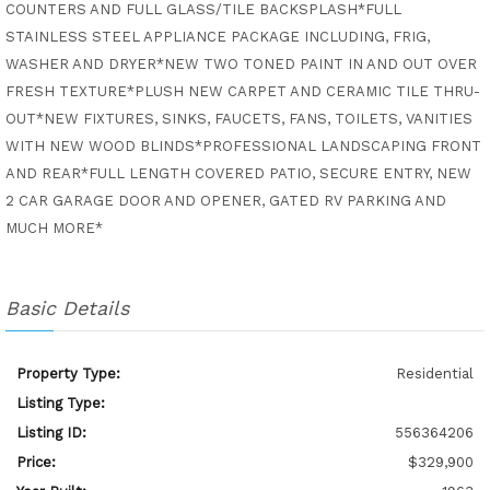
COUNTERS AND FULL GLASS/TILE BACKSPLASH*FULL
STAINLESS STEEL APPLIANCE PACKAGE INCLUDING, FRIG,
WASHER AND DRYER*NEW TWO TONED PAINT IN AND OUT OVER
FRESH TEXTURE*PLUSH NEW CARPET AND CERAMIC TILE THRU-
OUT*NEW FIXTURES, SINKS, FAUCETS, FANS, TOILETS, VANITIES
WITH NEW WOOD BLINDS*PROFESSIONAL LANDSCAPING FRONT
AND REAR*FULL LENGTH COVERED PATIO, SECURE ENTRY, NEW
2 CAR GARAGE DOOR AND OPENER, GATED RV PARKING AND
MUCH MORE*
Basic Details
Property Type:
Residential
Listing Type:
Listing ID:
556364206
Price:
$329,900