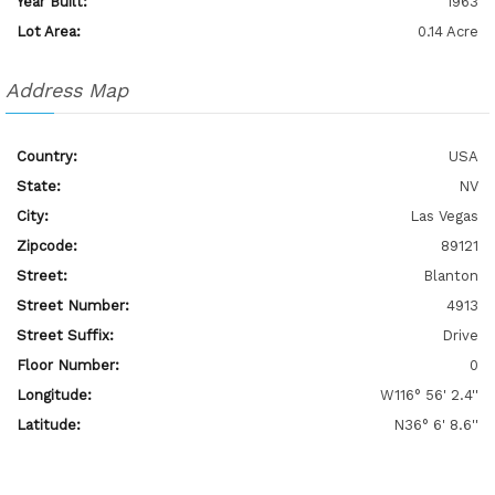
Year Built:
1963
Lot Area:
0.14 Acre
Address Map
Country:
USA
State:
NV
City:
Las Vegas
Zipcode:
89121
Street:
Blanton
Street Number:
4913
Street Suffix:
Drive
Floor Number:
0
Longitude:
W116° 56' 2.4''
Latitude:
N36° 6' 8.6''