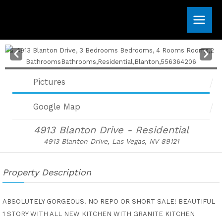
Skip
to
content
Pre
Nex
v
t
Pictures
Google Map
4913 Blanton Drive - Residential
4913 Blanton Drive, Las Vegas, NV 89121
Property Description
ABSOLUTELY GORGEOUS! NO REPO OR SHORT SALE! BEAUTIFUL
1 STORY WITH ALL NEW KITCHEN WITH GRANITE KITCHEN