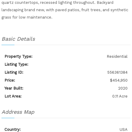
quartz countertops, recessed lighting throughout. Backyard
landscaping brand new, with paved patios, fruit trees, and synthetic
grass for low maintenance.
Basic Details
Property Type:
Residential
Listing Type:
Listing ID:
556361384
Price:
$454,950
Year Built:
2020
Lot Area:
0.11 Acre
Address Map
Country:
USA