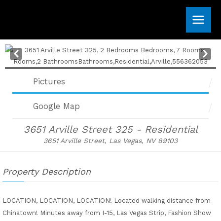
Skip
to
content
Pre
Nex
v
t
Pictures
Google Map
3651 Arville Street 325 - Residential
3651 Arville Street, Las Vegas, NV 89103
Property Description
LOCATION, LOCATION, LOCATION! Located walking distance from
Chinatown! Minutes away from I-15, Las Vegas Strip, Fashion Show