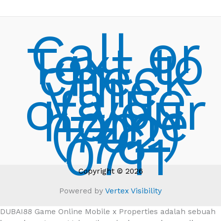
Call or
Text to
check
the
Value
of your
home
(702)
776-
0711
Copyright © 2026
Powered by
Vertex Visibility
DUBAI88 Game Online Mobile x Properties adalah sebuah