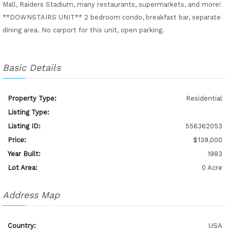
Mall, Raiders Stadium, many restaurants, supermarkets, and more!
**DOWNSTAIRS UNIT** 2 bedroom condo, breakfast bar, separate
dining area. No carport for this unit, open parking.
Basic Details
Property Type:
Residential
Listing Type:
Listing ID:
556362053
Price:
$139,000
Year Built:
1983
Lot Area:
0 Acre
Address Map
Country:
USA