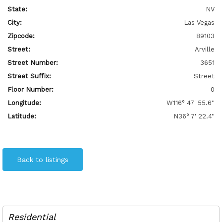
State:
NV
City:
Las Vegas
Zipcode:
89103
Street:
Arville
Street Number:
3651
Street Suffix:
Street
Floor Number:
0
Longitude:
W116° 47' 55.6''
Latitude:
N36° 7' 22.4''
Back to listings
Residential